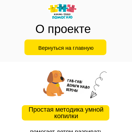
О проекте
Вернуться на главную
Простая методика умной
копилки
помогает детям развивать