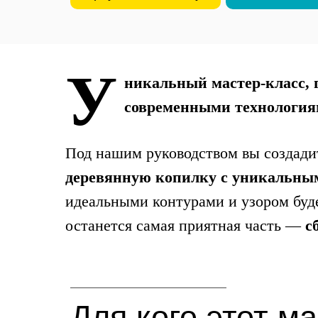
У
никальный мастер-класс, г
современными технология
Под нашим руководством вы создади
деревянную копилку с уникальны
идеальными контурами и узором буде
останется самая приятная часть —
с
Для кого этот м