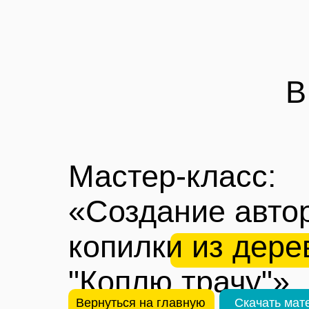
В
Мастер-класс:
«Создание авто
копилки из дере
"Коплю трачу"»
Вернуться на главную
Скачать мат