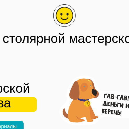
 столярной мастерск
рской
ва
ериалы