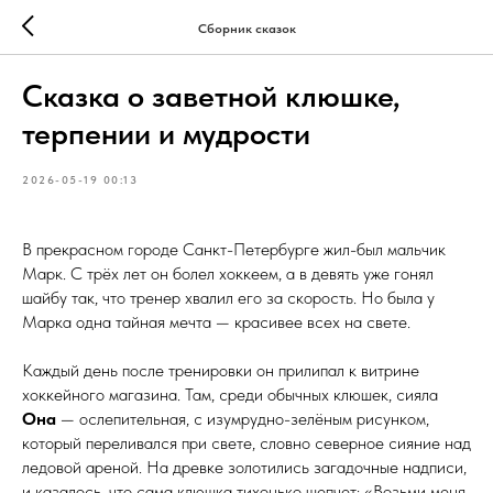
Сборник сказок
Сказка о заветной клюшке,
терпении и мудрости
2026-05-19 00:13
В прекрасном городе Санкт-Петербурге жил-был мальчик
Марк. С трёх лет он болел хоккеем, а в девять уже гонял
шайбу так, что тренер хвалил его за скорость. Но была у
Марка одна тайная мечта — красивее всех на свете.
Каждый день после тренировки он прилипал к витрине
хоккейного магазина. Там, среди обычных клюшек, сияла
Она
— ослепительная, с изумрудно-зелёным рисунком,
который переливался при свете, словно северное сияние над
ледовой ареной. На древке золотились загадочные надписи,
и казалось, что сама клюшка тихонько шепчет: «Возьми меня,