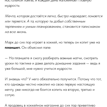
настольной лампы, и каждый день напоминает главную
мудрость:
Мечта, которая достаётся легко, быстро надоедает, ломается
или теряется. А та, которую ты добыл собственным
терпением и умным планированием, становится талисманом
на всю жизнь.
Марк до сих пор играет в хоккей, но теперь он копит уже на
планшет.
Он объяснил папе:
— На планшете я смогу разбирать важные матчи, смотреть
уроки по тактике и даже делать домашние задания — ведь я
уже большой, мне нужно учиться мудрости.
И знаешь что? У него обязательно получится. Потому что тот,
кто однажды честно накопил на свою первую настоящую
мечту, уже никогда не боится копить на вторую, третью и
сотую.
А продавец в хоккейном магазине до сих пор приветливо