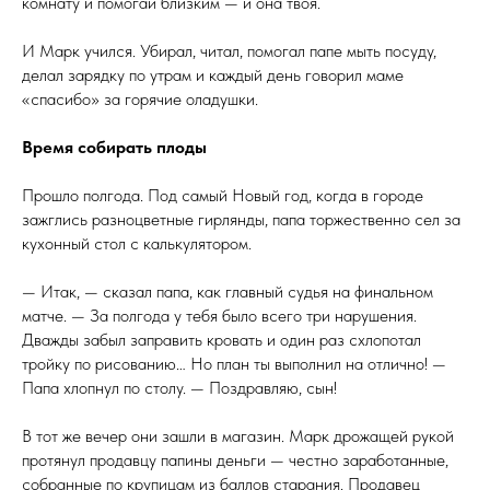
комнату и помогай близким — и она твоя.
И Марк учился. Убирал, читал, помогал папе мыть посуду,
делал зарядку по утрам и каждый день говорил маме
«спасибо» за горячие оладушки.
Время собирать плоды
Прошло полгода. Под самый Новый год, когда в городе
зажглись разноцветные гирлянды, папа торжественно сел за
кухонный стол с калькулятором.
— Итак, — сказал папа, как главный судья на финальном
матче. — За полгода у тебя было всего три нарушения.
Дважды забыл заправить кровать и один раз схлопотал
тройку по рисованию… Но план ты выполнил на отлично! —
Папа хлопнул по столу. — Поздравляю, сын!
В тот же вечер они зашли в магазин. Марк дрожащей рукой
протянул продавцу папины деньги — честно заработанные,
собранные по крупицам из баллов старания. Продавец