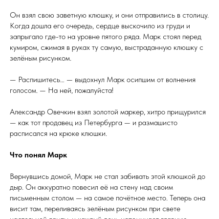
Он взял свою заветную клюшку, и они отправились в столицу.
Когда дошла его очередь, сердце выскочило из груди и
запрыгало где-то на уровне пятого ряда. Марк стоял перед
кумиром, сжимая в руках ту самую, выстраданную клюшку с
зелёным рисунком.
— Распишитесь… — выдохнул Марк осипшим от волнения
голосом. — На ней, пожалуйста!
Александр Овечкин взял золотой маркер, хитро прищурился
— как тот продавец из Петербурга — и размашисто
расписался на крюке клюшки.
Что понял Марк
Вернувшись домой, Марк не стал забивать этой клюшкой до
дыр. Он аккуратно повесил её на стену над своим
письменным столом — на самое почётное место. Теперь она
висит там, переливаясь зелёным рисунком при свете