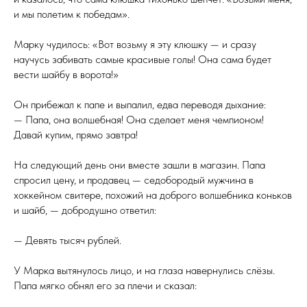
и мы полетим к победам».
Марку чудилось: «Вот возьму я эту клюшку — и сразу
научусь забивать самые красивые голы! Она сама будет
вести шайбу в ворота!»
Он прибежал к папе и выпалил, едва переводя дыхание:
— Папа, она волшебная! Она сделает меня чемпионом!
Давай купим, прямо завтра!
На следующий день они вместе зашли в магазин. Папа
спросил цену, и продавец — седобородый мужчина в
хоккейном свитере, похожий на доброго волшебника коньков
и шайб, — добродушно ответил:
— Девять тысяч рублей.
У Марка вытянулось лицо, и на глаза навернулись слёзы.
Папа мягко обнял его за плечи и сказал: