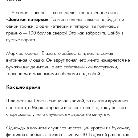
— А самое главное, — папа сделал таинственное лицо, —
«Золотая пятёрка»
. Если за неделю в школе не будет ни
одной тройки, а одни четвёрки и пятёрки, ты получаешь
премию — 100 баллов сверху! Это как забросить шайбу в
пустые ворота.
Марк загорелся. Глаза его заблестели, как та самая
витринная клюшка. Он вдруг понял: его мечта измеряется не
бумажными деньгами, а его собственными поступками,
терпением и маленькими победами над собой.
Как шло время
Шли месяцы. Осень сменилась зимой, за окнами кружились
снежинки, а Марк старался изо всех сил. Но, как у всякого
спортсмена, у него случались «штрафные минуты».
Однажды в комнате случился настоящий ураган из бумажек,
фантиков и забытых носков — минус 10. В другой раз он так