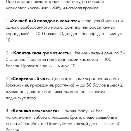
Папа достал новую тетрадь в клеточку, на обложке
нарисовал хоккейную шайбу и написал правила:
1.
«Хоккейный порядок в комнате».
Если целый месяц ни
одного разбросанного носка, фантика или рассыпанных
карандашей — 100 баллов. Один день беспорядка — минус
10.
2. «
Капитанская грамотность»
. Чтение каждый день по 3–
5 страниц. Пролетел над страницами как ветер — 100
баллов. Пропустил день — минус 10.
3.
«Спортивный час»
. Дополнительные упражнения дома
(отжимания, приседания, растяжка) — до 50 баллов в месяц.
«Хоккеист должен быть сильным даже без клюшки», —
подмигнул папа.
4.
«Копилка вежливости»
. Помощь бабушке без
напоминаний, забота о младшем брате, а ещё волшебные
слова «Спасибо» и «Пожалуйста» каждый день — плюс 50
баллов.