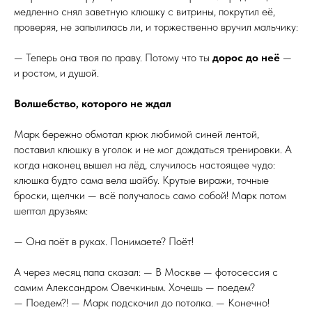
медленно снял заветную клюшку с витрины, покрутил её,
проверяя, не запылилась ли, и торжественно вручил мальчику:
— Теперь она твоя по праву. Потому что ты
дорос до неё
—
и ростом, и душой.
Волшебство, которого не ждал
Марк бережно обмотал крюк любимой синей лентой,
поставил клюшку в уголок и не мог дождаться тренировки. А
когда наконец вышел на лёд, случилось настоящее чудо:
клюшка будто сама вела шайбу. Крутые виражи, точные
броски, щелчки — всё получалось само собой! Марк потом
шептал друзьям:
— Она поёт в руках. Понимаете? Поёт!
А через месяц папа сказал: — В Москве — фотосессия с
самим Александром Овечкиным. Хочешь — поедем?
— Поедем?! — Марк подскочил до потолка. — Конечно!