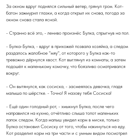
За окном вдруг поднялся сильный ветер, грянул гром. Кот-
батон зажмурил глазки, а когда открыл их снова, погода за
окном снова стала ясной.
- Странно всё это, - лениво произнёс Булка, спрыгнув на пол.
- Булка-Булка, - вдруг в прихожей позвала хозяйка, а следом
раздалось жалобное "мяу", от которого у Булка как-то
тревожно дёрнулся хвост. Кот выглянул из комнаты, а затем
подошёл к маленькому комочку, что боязливо осматривался
вокруг.
- Он вытянулся, как сосиска, - засмеялась девочка, гладя
малыша по шёрстке. - Точно! Я назову тебя Сосиска!
- Ещё один голодный рот, - хмыкнул Булка, после чего
направился на кухню, отчётливо слыша топот маленьких
лапок следом. Когда малыш увидел корм в миске, только
Булка остановил Сосиску от того, чтобы накинуться на еду.
Кот разделил корм на три части и с умным видом посмотрел