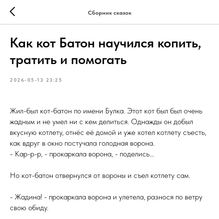
Сборник сказок
Как кот Батон научился копить,
тратить и помогать
2026-05-13 23:25
Жил-был кот-батон по имени Булка. Этот кот был был очень
жадным и не умел ни с кем делиться. Однажды он добыл
вкусную котлету, отнёс её домой и уже хотел котлету съесть,
как вдруг в окно постучала голодная ворона.
- Кар-р-р, - прокаркала ворона, - поделись...
Но кот-батон отвернулся от вороны и съел котлету сам.
- Жадина! - прокаркала ворона и улетела, разнося по ветру
свою обиду.