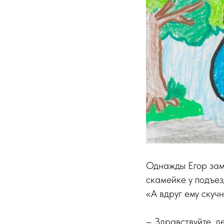
Однажды Егор заме
скамейке у подъез
«А вдруг ему скуч
– Здравствуйте, д