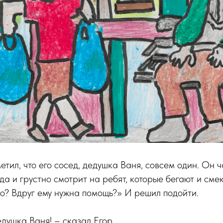
тил, что его сосед, дедушка Ваня, совсем один. Он ч
да и грустно смотрит на ребят, которые бегают и сме
но? Вдруг ему нужна помощь?» И решил подойти.
едушка Ваня! – сказал Егор.