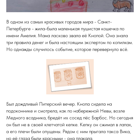
В одном из самых красивых городов мира - Санкт-
Петербурге - жила-была маленькая пушистая кошечка по
имени Амелия. Мама ласково звала её Кнопой. Она знала
три правила денег и была настоящим экспертом по копилкам.
Но однажды случилось событие, которое перевернуло всё.
Был дождливый Питерский вечер. Кнопа сидела на
подоконнике и смотрела, как по набережной Невы, возле
Медного всадника, бредёт их сосед пёс Барбос. Но сегодня
он был не в своей клетчатой кепке. Кепку он сжимал в лапах,
а его плечи были опущены. Рядом с ним прыгала такса Вика,
но её глаза были красными - она плакала.