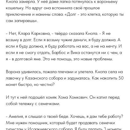
Кнопа замерла. У неё даже лапка потянулась к вороньему
кошельку. Но вдруг она вспомнила своё прошлое
приключение и мамины слова: «Долг - это клетка, которую ты
сам запираешь».
- Нет, Клара Карковна, - твёрдо сказала Кнопа. - Я не
возьму в долг. Если я возьму чужие деньги, я буду должна. А
если я буду должна, я буду работать на вас, а не на мечту. И
если я не смогу отдать, Барбос и Вика останутся ни с чем, а
я - в долговой яме. Это не помощь, это новые проблемы.
Ворона удивилась, пожала плечами и улетела. Кнопа села на
лавочку у Казанского собора и задумалась. Как накопить 50
монет быстро, но честно?
И тут к ней подошёл хомяк Хома Хомкович. Он катил перед
собой тележку с семечками.
- Амелия, я слышал о твоей беде. Хочешь, я дам тебе работу?
Мне нужен помощник, который будет продавать семечки
туристам у Исаакиевского собора. Я буду платить 3 монеты