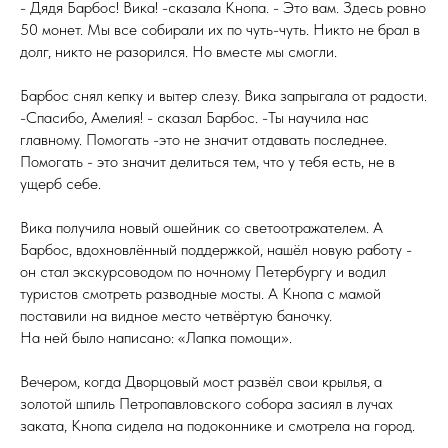
- Дядя Барбос! Вика! -сказала Кнопа. - Это вам. Здесь ровно
50 монет. Мы все собирали их по чуть-чуть. Никто не брал в
долг, никто не разорился. Но вместе мы смогли.
Барбос снял кепку и вытер слезу. Вика запрыгала от радости.
-Спасибо, Амелия! - сказал Барбос. -Ты научила нас
главному. Помогать -это не значит отдавать последнее.
Помогать - это значит делиться тем, что у тебя есть, не в
ущерб себе.
Вика получила новый ошейник со светоотражателем. А
Барбос, вдохновлённый поддержкой, нашёл новую работу -
он стал экскурсоводом по ночному Петербургу и водил
туристов смотреть разводные мосты. А Кнопа с мамой
поставили на видное место четвёртую баночку.
На ней было написано: «Лапка помощи».
Вечером, когда Дворцовый мост развёл свои крылья, а
золотой шпиль Петропавловского собора засиял в лучах
заката, Кнопа сидела на подоконнике и смотрела на город.