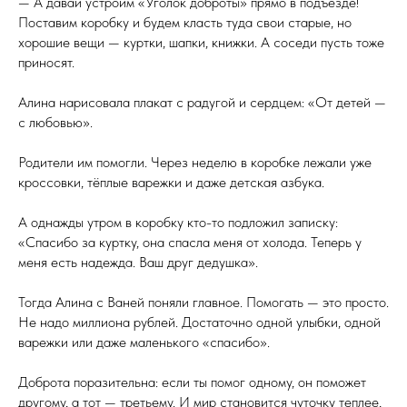
— А давай устроим «Уголок доброты» прямо в подъезде!
Поставим коробку и будем класть туда свои старые, но
хорошие вещи — куртки, шапки, книжки. А соседи пусть тоже
приносят.
Алина нарисовала плакат с радугой и сердцем: «От детей —
с любовью».
Родители им помогли. Через неделю в коробке лежали уже
кроссовки, тёплые варежки и даже детская азбука.
А однажды утром в коробку кто-то подложил записку:
«Спасибо за куртку, она спасла меня от холода. Теперь у
меня есть надежда. Ваш друг дедушка».
Тогда Алина с Ваней поняли главное. Помогать — это просто.
Не надо миллиона рублей. Достаточно одной улыбки, одной
варежки или даже маленького «спасибо».
Доброта поразительна: если ты помог одному, он поможет
другому, а тот — третьему. И мир становится чуточку теплее,