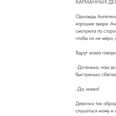
КАРМАННЫХ ДЕН
Однажды Ангелина 
хорошие звери. А
смотрела по сторо
чтобы он не мёрз, 
Вдруг мама говори
-Доченька, нам до
быстренько сбега
-Да, мама!
Девочка так обрад
слушаться маму и н