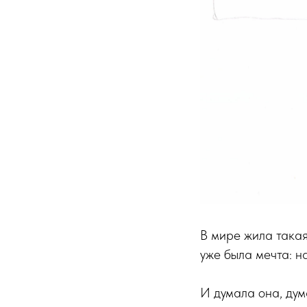
В мире жила такая
уже была мечта: н
И думала она, дум