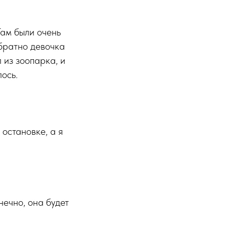
Там были очень
братно девочка
 из зоопарка, и
лось.
остановке, а я
нечно, она будет