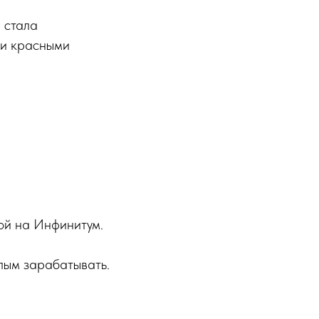
 стала
ими красными
кой на Инфинитум.
слым зарабатывать.