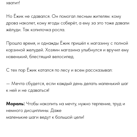
хватит!
Но Ёжик не сдавался. Он помогал лесным жителям: кому
дрова наколет, кому ягоды соберёт, а ему за это тоже давали
жёлуди. Так копилочка росла.
Прошло время, и однажды Ёжик пришёл к магазину с полной
корзиной желудей. Хозяин магазина улыбнулся и вручил ему
новенький, блестящий велосипед.
С тех пор Ёжик катался по лесу и всем рассказывал:
— Мечта сбудется, если каждый день делать маленький шаг
к ней и не сдаваться!
Мораль:
Чтобы накопить на мечту, нужно терпение, труд и
немного дисциплины. Даже
маленькие шаги ведут к большой цели!