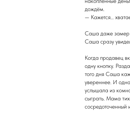
накопленные деньг
дождём.
— Кажется… хватае
Саша даже замер о
Саша сразу увиде
Когда продавец вк
одну кнопку. Разд
того дня Саша каж
увереннее. И одн
услышала из комна
сыграть. Мама тих
сосредоточенный и