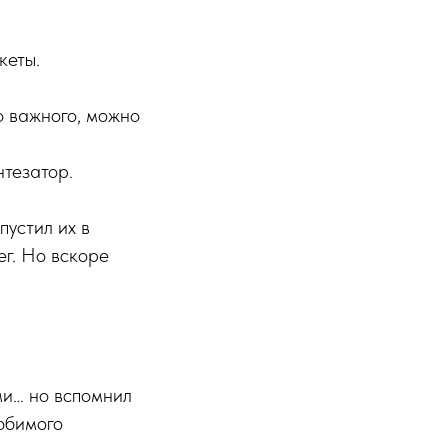
кеты.
о важного, можно
нтезатор.
устил их в
ег. Но вскоре
ми… но вспомнил
юбимого