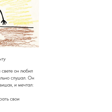
чту
 свете он любил
льно слушал. Он
вишах, и мечтал:
рать свои