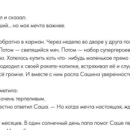
л и сказал:
ший… но моя мечта важнее.
обратно в карман. Через неделю во дворе у друга по
 Потом — светящийся мяч. Потом — набор супергерое
но. Хотелось купить хоть что- нибудь маленькое прямо
одходил к своей ракете-копилке, встряхивал её и слу
сё громче. И вместе с ним росла Сашина уверенность
метила:
 очень терпеливым.
естно ответил Саша. — Но когда мечта настоящая, ж
месяцев. В один солнечный день папа помог Саше пе