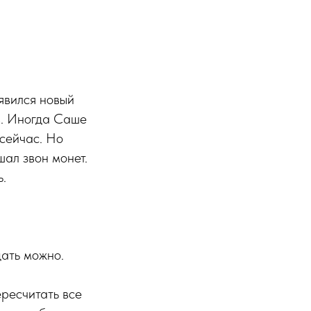
явился новый
в. Иногда Саше
 сейчас. Но
шал звон монет.
.
дать можно.
ресчитать все