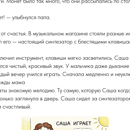
и. Монет было так много, что они рассыпались по ст
т! — улыбнулся папа.
т счастья. В музыкальном магазине стояли разные и
л его — настоящий синтезатор с блестящими клавиша
лючил инструмент, клавиши мягко засветились. Саш
ался чистый, красивый звук. У мальчика даже дыхание
дый вечер учился играть. Сначала медленно и неукл
ажды мама
ты знакомую мелодию. Ту самую, которую Саша когд
онько заглянула в дверь. Саша сидел за синтезаторо
 счастливый.