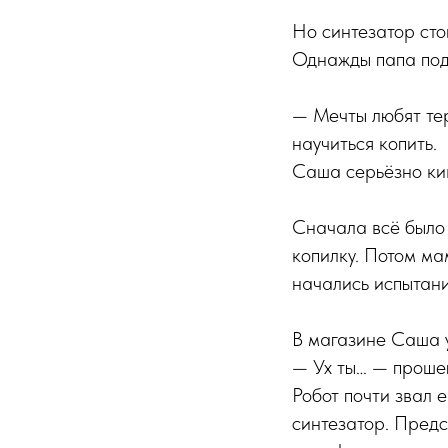
Но синтезатор стои
Однажды папа под
— Мечты любят тер
научиться копить.
Саша серьёзно кив
Сначала всё было 
копилку. Потом ма
начались испытани
В магазине Саша 
— Ух ты… — прошеп
Робот почти звал 
синтезатор. Предс