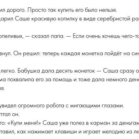
л дорого. Просто так купить его было нельзя.
арил Саше красивую копилку в виде серебристой ра
пеливых, — сказал папа. — Если очень хочешь чего-т
нул. Он решил: теперь каждая монетка пойдёт на си
легко. Бабушка дала десять монеток — Саша сразу оп
ма похвалила его за помощь и тоже дала немного ден
я.
увидел огромного робота с мигающими глазами.
тал он.
его: «Купи меня!» Саша уже полез в карман за деньга
тавил, как нажимает клавиши и играет мелодию из л