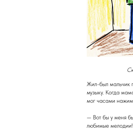
Ск
Жил-был мальчик п
музыку. Когда мам
мог часами нажима
— Вот бы у меня б
любимые мелодии!