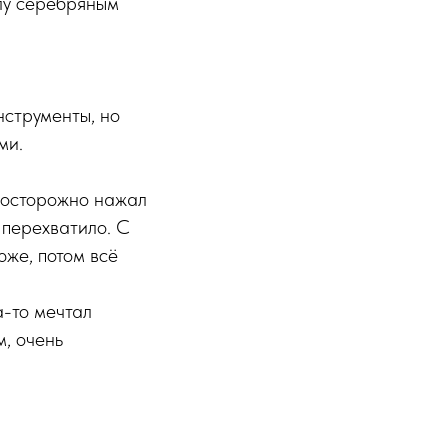
олу серебряным
нструменты, но
ми.
а осторожно нажал
 перехватило. С
юже, потом всё
а-то мечтал
м, очень