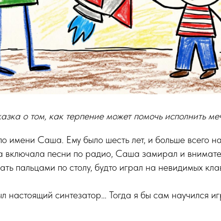
азка о том, как терпение может помочь исполнить ме
о имени Саша. Ему было шесть лет, и больше всего на
а включала песни по радио, Саша замирал и внимате
ть пальцами по столу, будто играл на невидимых кла
ыл настоящий синтезатор… Тогда я бы сам научился иг