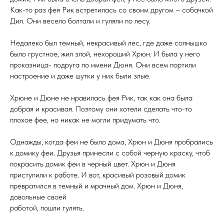
Как-то раз фея Рик встретилась со своим другом – собачкой
Дил. Они весело болтали и гуляли по лесу.
Недалеко был темный, некрасивый лес, где даже солнышко
было грустное, жил злой, нехороший Хрюн. И была у него
проказница- подруга по имени Дюня. Они всем портили
настроение и даже шутки у них были злые.
Хрюне и Дюне не нравилась фея Рик, так как она была
добрая и красивая. Поэтому они хотели сделать что-то
плохое фее, но никак не могли придумать что.
Однажды, когда феи не было дома, Хрюн и Дюня пробрались
к домику феи. Друзья принесли с собой черную краску, чтоб
покрасить домик феи в черный цвет. Хрюн и Дюня
приступили к работе. И вот, красивый розовый домик
превратился в темный и мрачный дом. Хрюн и Дюня,
довольные своей
работой, пошли гулять.