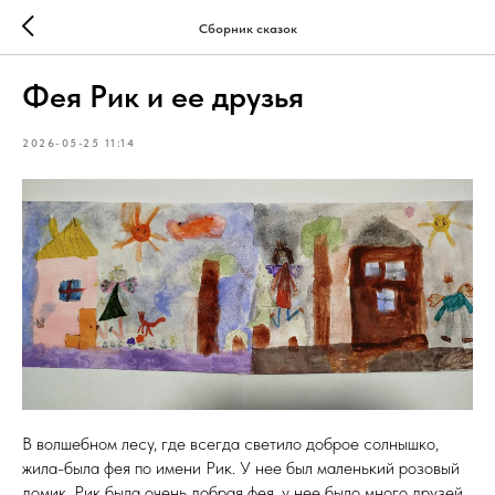
Сборник сказок
Фея Рик и ее друзья
2026-05-25 11:14
В волшебном лесу, где всегда светило доброе солнышко,
жила-была фея по имени Рик. У нее был маленький розовый
домик. Рик была очень добрая фея, у нее было много друзей.