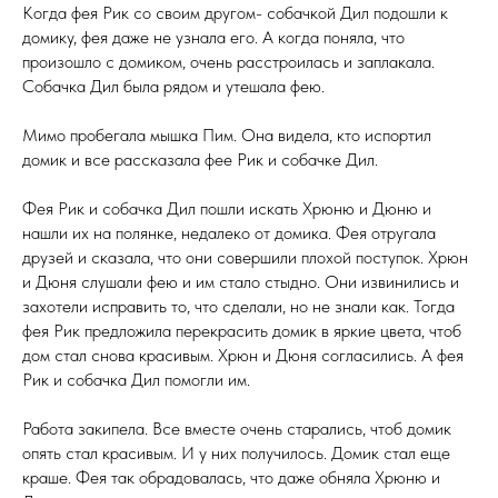
Когда фея Рик со своим другом- собачкой Дил подошли к
домику, фея даже не узнала его. А когда поняла, что
произошло с домиком, очень расстроилась и заплакала.
Собачка Дил была рядом и утешала фею.
Мимо пробегала мышка Пим. Она видела, кто испортил
домик и все рассказала фее Рик и собачке Дил.
Фея Рик и собачка Дил пошли искать Хрюню и Дюню и
нашли их на полянке, недалеко от домика. Фея отругала
друзей и сказала, что они совершили плохой поступок. Хрюн
и Дюня слушали фею и им стало стыдно. Они извинились и
захотели исправить то, что сделали, но не знали как. Тогда
фея Рик предложила перекрасить домик в яркие цвета, чтоб
дом стал снова красивым. Хрюн и Дюня согласились. А фея
Рик и собачка Дил помогли им.
Работа закипела. Все вместе очень старались, чтоб домик
опять стал красивым. И у них получилось. Домик стал еще
краше. Фея так обрадовалась, что даже обняла Хрюню и