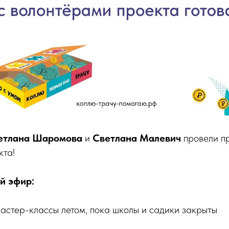
етлана Шаромова
и
Светлана Малевич
провели п
кта!
й эфир:
мастер-классы летом, пока школы и садики закрыты