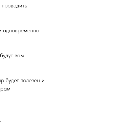
 проводить
ии одновременно
 будут вам
р будет полезен и
ерам.
у