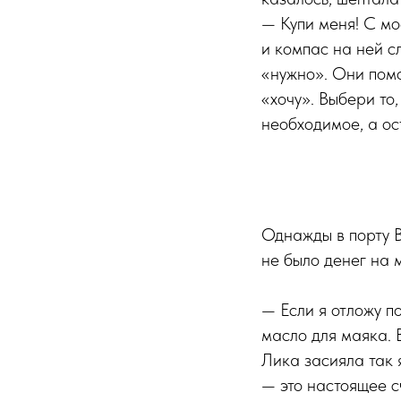
— Купи меня! С м
и компас на ней с
«нужно». Они помо
«хочу». Выбери то,
необходимое, а ос
Однажды в порту В
не было денег на 
— Если я отложу п
масло для маяка. 
Лика засияла так 
— это настоящее с