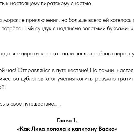
ть к настоящему пиратскому счастью.
 морские приключения, но больше всего ей хотелось 
л потрёпанный сундук с надписью золотыми буквами:
гда все пираты крепко спали после весёлого пира, с
ой час! Отправляйся в путешествие! Но помни: насто
ичества дублонов, а от умения копить, разумно тратит
ой!
сь в своё путешествие……
Глава 1.
«Как Лика попала к капитану Васко»