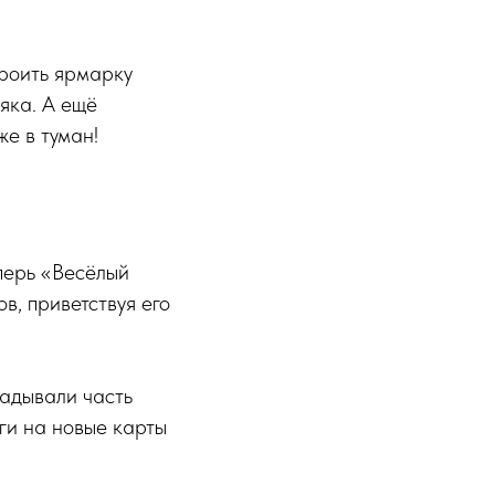
троить ярмарку
яка. А ещё
е в туман!
перь «Весёлый
в, приветствуя его
ладывали часть
ги на новые карты