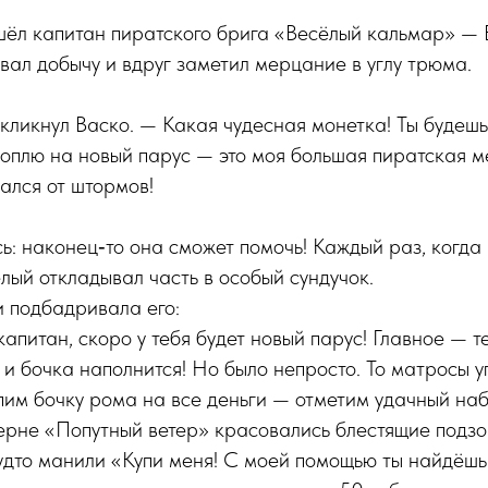
шёл капитан пиратского брига «Весёлый кальмар» —
вал добычу и вдруг заметил мерцание в углу трюма.
кликнул Васко. — Какая чудесная монетка! Ты будеш
коплю на новый парус — это моя большая пиратская м
ался от штормов!
: наконец‑то она сможет помочь! Каждый раз, когда
лый откладывал часть в особый сундучок.
 подбадривала его:
апитан, скоро у тебя будет новый парус! Главное — т
 и бочка наполнится! Но было непросто. То матросы 
пим бочку рома на все деньги — отметим удачный наб
верне «Попутный ветер» красовались блестящие подз
удто манили «Купи меня! С моей помощью ты найдёш