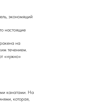
тель, экономящий
что настоящие
кракена на
ким течением.
от «нужно»
ыми канатами. На
нями, которая,