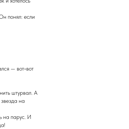
к и хотелось
Он понял: если
лся — вот‑вот
нить штурвал. А
 звезда на
ь на парус. И
да!