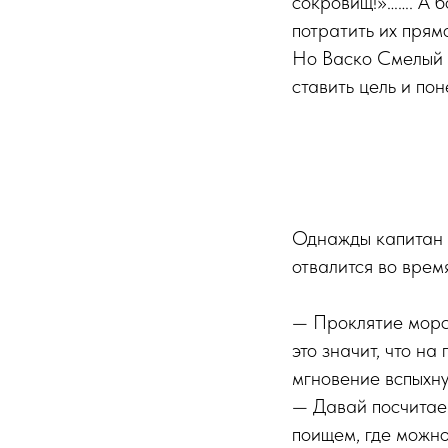
сокровищ!»……. А б
потратить их прям
Но Васко Смелый в
ставить цель и пон
Однажды капитан 
отвалится во врем
— Проклятие морск
это значит, что на
мгновение вспыхн
— Давай посчитаем
поищем, где можно