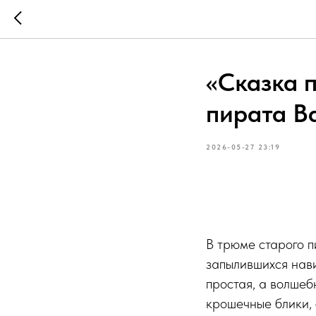
«Сказка 
пирата В
2026-05-27 23:19
В трюме старого п
запылившихся нав
простая, а волшеб
крошечные блики, 