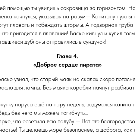
оей помощью ты увидишь сокровища за горизонтом! Н
легка качнулся, указывая на разум— Капитану нужны 
гут плавать и побеждать штормы. А подзорная труба 
 что пригодится в плавании! Васко кивнул и купил тол
тавшиеся дублоны отправились в сундучок!
Глава 4.
«Доброе сердце пирата»
аско узнал, что старый маяк на скалах скоро погасне
масло для лампы. Без маяка корабли начнут разбиват
окупку паруса ещё на пару недель, задумался капитан,
Ведь без него мы можем погибнуть…
ярко, что осветила всю палубу — Вот это благородств
частье! Ты делаешь море безопаснее, а доброта, как 