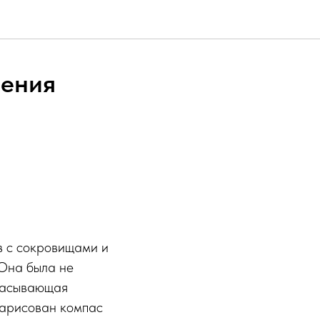
чения
в с сокровищами и
 Она была не
брасывающая
нарисован компас