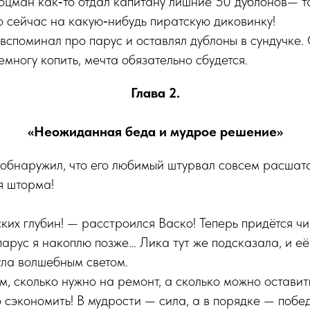
оцман как‑то отдал капитану лишние 50 дублонов— та
о сейчас на какую‑нибудь пиратскую диковинку!
споминал про парус и оставлял дублоны в сундучке. 
емногу копить, мечта обязательно сбудется.
Глава 2.
«Неожиданная беда и мудрое решение»
обнаружил, что его любимый штурвал совсем расшата
я шторма!
их глубин! — расстроился Васко! Теперь придётся чи
 парус я накоплю позже… Лика тут же подсказала, и её
ула волшебным светом.
, сколько нужно на ремонт, а сколько можно оставит
 сэкономить! В мудрости — сила, а в порядке — побе