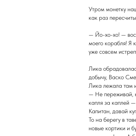
Утром монетку на
как раз пересчиты
— Йо-хо-хо! — вос
моего корабля! Я 
уже совсем истреп
Лика обрадовалась
добычу, Васко Сме
Лика лежала там и
— Не переживай, к
капля за каплей —
Капитан, давай ку
То на берегу в та
новые кортики и б