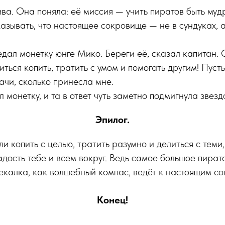
ва. Она поняла: её миссия — учить пиратов быть муд
азывать, что настоящее сокровище — не в сундуках, а
дал монетку юнге Мико. Береги её, сказал капитан.
иться копить, тратить с умом и помогать другим! Пуст
дачи, сколько принесла мне.
монетку, и та в ответ чуть заметно подмигнула звезд
Эпилог.
и копить с целью, тратить разумно и делиться с теми,
адость тебе и всем вокруг. Ведь самое большое пират
мекалка, как волшебный компас, ведёт к настоящим с
Конец!