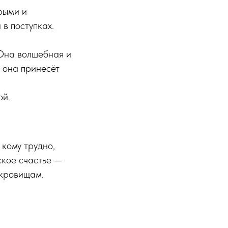
рыми и
 в поступках.
 Она волшебная и
ь она принесёт
ой.
 кому трудно,
ское счастье —
окровищам.