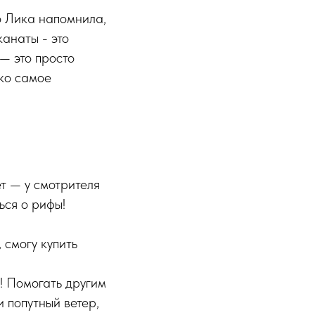
о Лика напомнила,
канаты - это
— это просто
ько самое
т — у смотрителя
ься о рифы!
 смогу купить
о! Помогать другим
и попутный ветер,