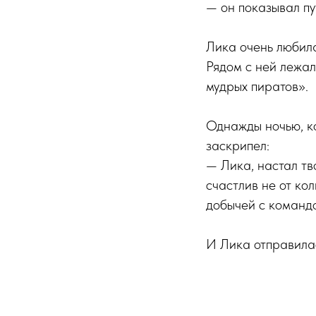
— он показывал пу
Лика очень любила
Рядом с ней лежа
мудрых пиратов».
Однажды ночью, ко
заскрипел:
— Лика, настал тв
счастлив не от кол
добычей с команд
И Лика отправила