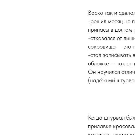
Васко так и сделал
-решил месяц не п
припасы в долгом 
-отказался от лиш
сокровища — это н
-стал записывать
обложке — так он 
Он научился отлич
(надёжный штурвал
Когда штурвал был
прилавке красова
казалось, шептала