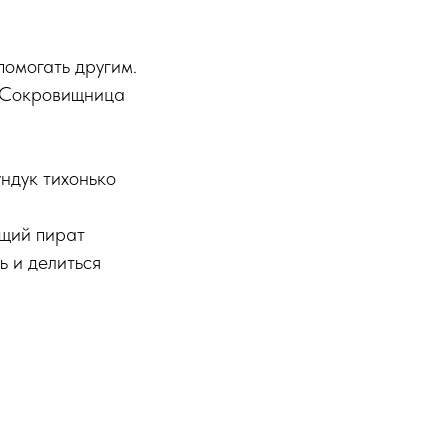
помогать другим.
 «Сокровищница
ундук тихонько
ящий пират
ь и делиться