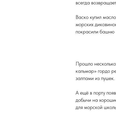
всегда возвращает
Васко купил масло
морских диковинок
покрасили башню в
Прошло несколько 
кальмар» гордо ре
залпами из пушек.
А ещё в порту поя
добычи на хорошие
для морской школы