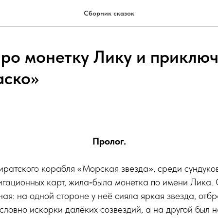
Сборник сказок
про монетку Лику и приклю
аско»
Пролог.
иратского корабля «Морская звезда», среди сундуко
игационных карт, жила‑была монетка по имени Лика.
ная: на одной стороне у неё сияла яркая звезда, от
словно искорки далёких созвездий, а на другой был 