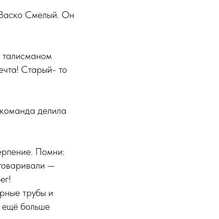
 Васко Смелый. Он
ь талисманом
ечта! Старый- то
 команда делила
ерпение. Помни:
уговаривали —
ег!
орные трубы и
ь ещё больше