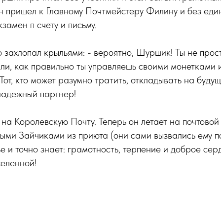
н пришел к Главному Почтмейстеру Филину и без ед
замен п счету и письму.
захлопал крыльями: - вероятно, Шуршик! Ты не прос
ли, как правильно ты управляешь своими монетками 
Тот, кто может разумно тратить, откладывать на будущ
надежный партнер!
а Королевскую Почту. Теперь он летает на почтовой 
ми Зайчиками из приюта (они сами вызвались ему по
 и точно знает: грамотность, терпение и доброе сер
селенной!