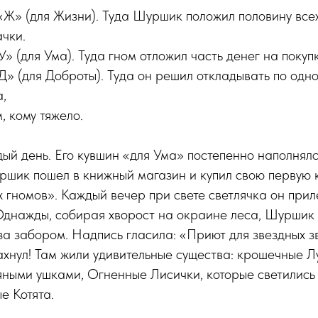
Ж» (для Жизни). Туда Шуршик положил половину всех
чки.
» (для Ума). Туда гном отложил часть денег на покуп
Д» (для Доброты). Туда он решил откладывать по одн
,
, кому тяжело.
ый день. Его кувшин «для Ума» постепенно наполнялся
ршик пошел в книжный магазин и купил свою первую к
х гномов». Каждый вечер при свете светлячка он при
 Однажды, собирая хворост на окраине леса, Шуршик
за забором. Надпись гласила: «Приют для звездных 
 ахнул! Там жили удивительные существа: крошечные 
ными ушками, Огненные Лисички, которые светились в
е Котята.