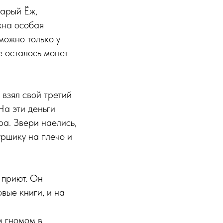
тарый Ёж,
ужна особая
можно только у
е осталось монет
взял свой третий
На эти деньги
ра. Звери наелись,
уршику на плечо и
 приют. Он
овые книги, и на
м гномом в