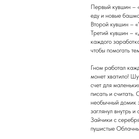
Первый кувшин – «
еду и новые башма
Второй кувшин – «У
Третий кувшин – «
каждого заработка
чтобы помогать тем
Гном работал кажд
монет хватило! Шу
счет для маленьки
писать и считать.
необычный домик 
заглянул внутрь и
Зайчики с серебря
пушистые Облачны