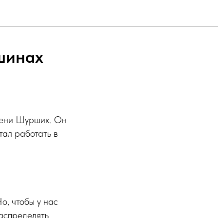
шинах
мени Шуршик. Он
тал работать в
о, чтобы у нас
распределять