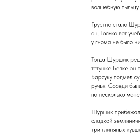
волшебную пыльцу.
Грустно стало Шур
он. Только вот уч
у гнома не было н
Тогда Шуршик реши
тетушке Белке он 
Барсуку подмел су
ручья. Соседи бы
по несколько монет
Шуршик прибежал д
сладкой земляничн
три глиняных кувш