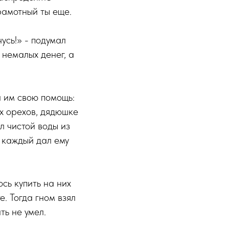
рамотный ты еще.
усь!» - подумал
 немалых денег, а
 им свою помощь:
х орехов, дядюшке
л чистой воды из
 каждый дал ему
сь купить на них
. Тогда гном взял
ть не умел.