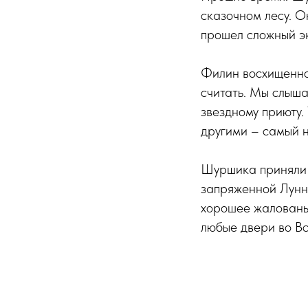
сказочном лесу. О
прошел сложный эк
Филин восхищенно 
считать. Мы слыша
звездному приюту. 
другими – самый 
Шуршика приняли н
запряженной Лунны
хорошее жалованье
любые двери во В