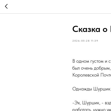
Сказка о
2026-05-28 11:39
В одном густом и 
был очень добрым,
Королевской Почте
Однажды Шуршик п
-Эх, Шуршик, - вз
работать, нужно у