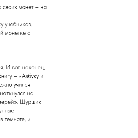
 своих монет – на
ку учебников.
ой монетке с
. И вот, наконец,
нигу – «Азбуку и
лежно учился
 наткнулся на
зверей». Шуршик
Лунные
 темноте, и