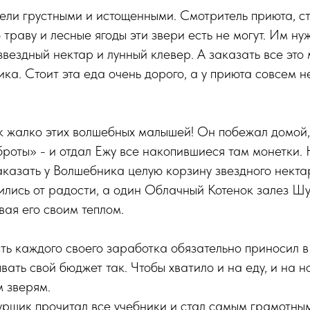
ели грустными и истощенными. Смотритель приюта, с
 траву и лесные ягоды эти звери есть не могут. Им н
звездный нектар и лунный клевер. А заказать все это 
ка. Стоит эта еда очень дорого, а у приюта совсем н
 жалко этих волшебных малышей! Он побежал домой, 
роты» - и отдал Ежу все накопившиеся там монетки. 
аказать у Волшебника целую корзину звездного некта
ились от радости, а один Облачный Котенок залез Ш
вая его своим теплом.
сть каждого своего заработка обязательно приносил в
ать свой бюджет так. Чтобы хватило и на еду, и на н
 зверям.
ршик прочитал все учебники и стал самым грамотны