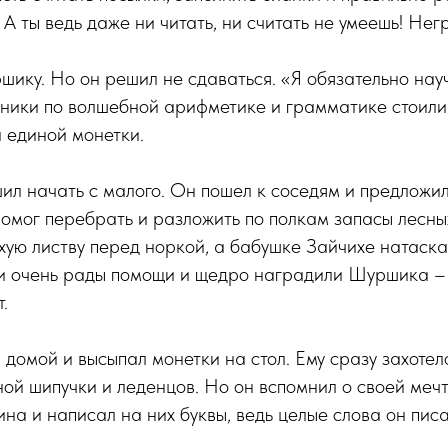
 А ты ведь даже ни читать, ни считать не умеешь! Нег
шику. Но он решил не сдаваться. «Я обязательно науч
ебники по волшебной арифметике и грамматике стоили
и единой монетки.
л начать с малого. Он пошел к соседям и предложил
помог перебрать и разложить по полкам запасы лесны
хую листву перед норкой, а бабушке Зайчихе натаска
ли очень рады помощи и щедро наградили Шуршика –
.
омой и высыпал монетки на стол. Ему сразу захотело
ой шипучки и леденцов. Но он вспомнил о своей мечте
ина и написал на них буквы, ведь целые слова он писа