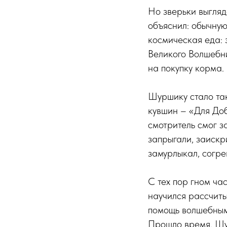
Но зверьки выгляд
объяснил: обычную
космическая еда: 
Великого Волшебни
на покупку корма.
Шуршику стало так
кувшин – «Для Доб
смотритель смог з
запрыгали, заискр
замурлыкал, согре
С тех пор гном ча
научился рассчитыв
помощь волшебным
Прошло время. Шу