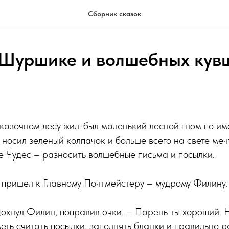
Сборник сказок
 Шуршике и волшебных кув
сказочном лесу жил-был маленький лесной гном по и
 носил зеленый колпачок и больше всего на свете меч
 Чудес – разносить волшебные письма и посылки.
ришел к Главному Почтмейстеру – мудрому Филину.
дохнул Филин, поправив очки. – Парень ты хороший. Н
меть считать посылки, заполнять бланки и правильно 