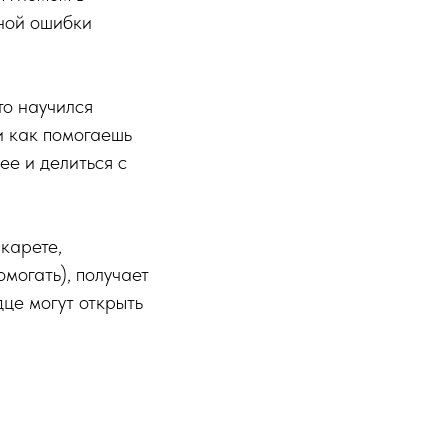
иной ошибки
то научился
и как помогаешь
ее и делиться с
карете,
могать), получает
дце могут открыть