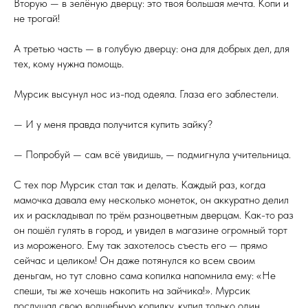
Вторую — в зелёную дверцу: это твоя большая мечта. Копи и
не трогай!
А третью часть — в голубую дверцу: она для добрых дел, для
тех, кому нужна помощь.
Мурсик высунул нос из-под одеяла. Глаза его заблестели.
— И у меня правда получится купить зайку?
— Попробуй — сам всё увидишь, — подмигнула учительница.
С тех пор Мурсик стал так и делать. Каждый раз, когда
мамочка давала ему несколько монеток, он аккуратно делил
их и раскладывал по трём разноцветным дверцам. Как-то раз
он пошёл гулять в город, и увидел в магазине огромный торт
из мороженого. Ему так захотелось съесть его — прямо
сейчас и целиком! Он даже потянулся ко всем своим
деньгам, но тут словно сама копилка напомнила ему: «Не
спеши, ты же хочешь накопить на зайчика!». Мурсик
послушал свою волшебную копилку, купил только один