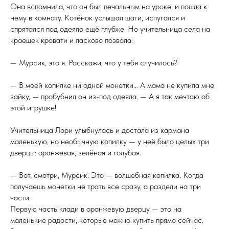
Она вспомнила, что он был печальным на уроке, и пошла к
нему в комнату. Котёнок услышал шаги, испугался и
спрятался под одеяло ещё глубже. Но учительница села на
краешек кровати и ласково позвала:
— Мурсик, это я. Расскажи, что у тебя случилось?
— В моей копилке ни одной монетки… А мама не купила мне
зайку, — пробубнил он из-под одеяла. — А я так мечтаю об
этой игрушке!
Учительница Лори улыбнулась и достала из кармана
маленькую, но необычную копилку — у неё было целых три
дверцы: оранжевая, зелёная и голубая.
— Вот, смотри, Мурсик. Это — волшебная копилка. Когда
получаешь монетки не трать все сразу, а раздели на три
части.
Первую часть клади в оранжевую дверцу — это на
маленькие радости, которые можно купить прямо сейчас.