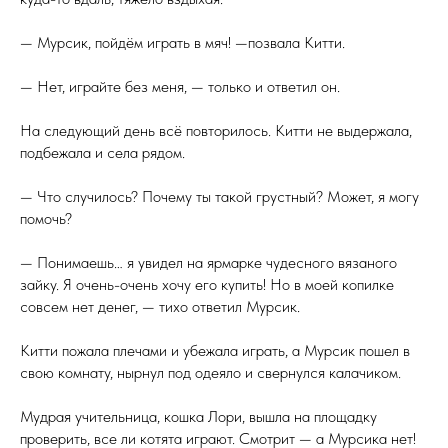
— Мурсик, пойдём играть в мяч! —позвала Китти.
— Нет, играйте без меня, — только и ответил он.
На следующий день всё повторилось. Китти не выдержала,
подбежала и села рядом.
— Что случилось? Почему ты такой грустный? Может, я могу
помочь?
— Понимаешь… я увидел на ярмарке чудесного вязаного
зайку. Я очень-очень хочу его купить! Но в моей копилке
совсем нет денег, — тихо ответил Мурсик.
Китти пожала плечами и убежала играть, а Мурсик пошел в
свою комнату, нырнул под одеяло и свернулся калачиком.
Мудрая учительница, кошка Лори, вышла на площадку
проверить, все ли котята играют. Смотрит — а Мурсика нет!