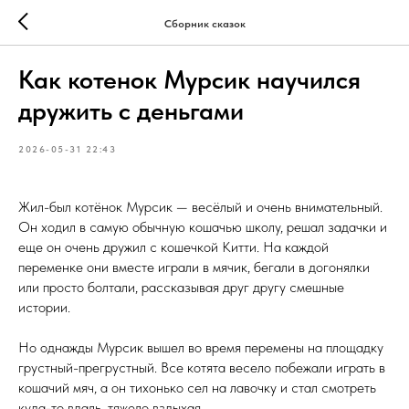
Сборник сказок
Как котенок Мурсик научился
дружить с деньгами
2026-05-31 22:43
Жил-был котёнок Мурсик — весёлый и очень внимательный.
Он ходил в самую обычную кошачью школу, решал задачки и
еще он очень дружил с кошечкой Китти. На каждой
переменке они вместе играли в мячик, бегали в догонялки
или просто болтали, рассказывая друг другу смешные
истории.
Но однажды Мурсик вышел во время перемены на площадку
грустный-прегрустный. Все котята весело побежали играть в
кошачий мяч, а он тихонько сел на лавочку и стал смотреть
куда-то вдаль, тяжело вздыхая.