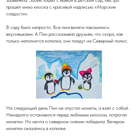
зазвенела. Затем пошёл с мамой в детский сад, быстро
прошёл мимо киоска с красивой надписью «Морские
сладости».
В саду было непросто. Все пингвинята лакомились
вкусняшками. А Пин рассказывал друзьям, что скоро, как
только наполнится копилка, они поедут на Северный полюс.
На следующий день Пин не опустил монеты, а взял с собой.
Ненадолго остановился перед любимым киоском, потрогал
монетки. Но мечта о северном сиянии победила. Вечером
монетки оказались в копилке.