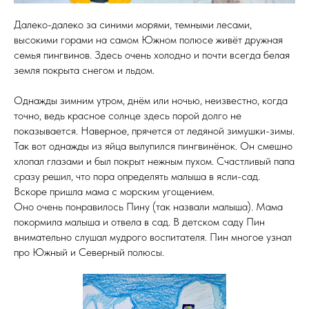
Далеко-далеко за синими морями, темными лесами,
высокими горами на самом Южном полюсе живёт дружная
семья пингвинов. Здесь очень холодно и почти всегда белая
земля покрыта снегом и льдом.
Однажды зимним утром, днём или ночью, неизвестно, когда
точно, ведь красное солнце здесь порой долго не
показывается. Наверное, прячется от ледяной зимушки-зимы.
Так вот однажды из яйца вылупился пингвинёнок. Он смешно
хлопал глазами и был покрыт нежным пухом. Счастливый папа
сразу решил, что пора определять малыша в ясли-сад.
Вскоре пришла мама с морским угощением.
Оно очень понравилось Пину (так назвали малыша). Мама
покормила малыша и отвела в сад. В детском саду Пин
внимательно слушал мудрого воспитателя. Пин многое узнал
про Южный и Северный полюсы.